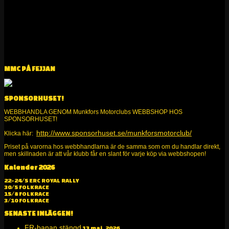
MMC PÅ FEJJAN
SPONSORHUSET!
WEBBHANDLA GENOM Munkfors Motorclubs WEBBSHOP HOS
SPONSORHUSET!
http://www.sponsorhuset.se/munkforsmotorclub/
Klicka här:
Priset på varorna hos webbhandlarna är de samma som om du handlar direkt,
men skillnaden är att vår klubb får en slant för varje köp via webbshopen!
Kalender 2026
Alltid kul på två och fyra hjul!
22-24/5 ERC ROYAL RALLY
30/5 FOLKRACE
15/8 FOLKRACE
3/10 FOLKRACE
SENASTE INLÄGGEN!
FR-banan stängd
13 maj, 2026