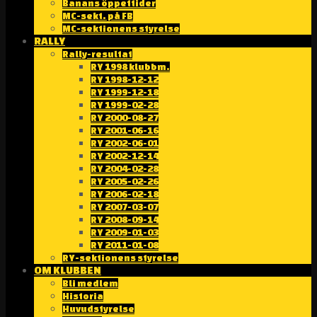
Banans öppettider
MC-sekt. på FB
MC-sektionens styrelse
RALLY
Rally-resultat
RY 1998 klubbm.
RY 1998-12-12
RY 1999-12-18
RY 1999-02-28
RY 2000-08-27
RY 2001-06-16
RY 2002-06-01
RY 2002-12-14
RY 2004-02-28
RY 2005-02-26
RY 2006-02-18
RY 2007-03-07
RY 2008-09-14
RY 2009-01-03
RY 2011-01-08
RY-sektionens styrelse
OM KLUBBEN
Bli medlem
Historia
Huvudstyrelse