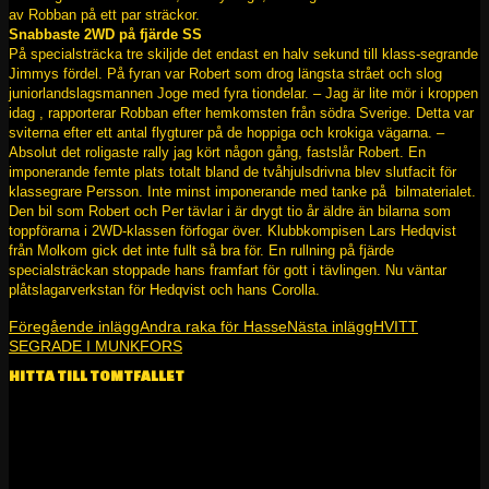
av Robban på ett par sträckor.
Snabbaste 2WD på fjärde SS
På specialsträcka tre skiljde det endast en halv sekund till klass-segrande
Jimmys fördel. På fyran var Robert som drog längsta strået och slog
juniorlandslagsmannen Joge med fyra tiondelar. – Jag är lite mör i kroppen
idag , rapporterar Robban efter hemkomsten från södra Sverige. Detta var
sviterna efter ett antal flygturer på de hoppiga och krokiga vägarna. –
Absolut det roligaste rally jag kört någon gång, fastslår Robert. En
imponerande femte plats totalt bland de tvåhjulsdrivna blev slutfacit för
klassegrare Persson. Inte minst imponerande med tanke på bilmaterialet.
Den bil som Robert och Per tävlar i är drygt tio år äldre än bilarna som
toppförarna i 2WD-klassen förfogar över. Klubbkompisen Lars Hedqvist
från Molkom gick det inte fullt så bra för. En rullning på fjärde
specialsträckan stoppade hans framfart för gott i tävlingen. Nu väntar
plåtslagarverkstan för Hedqvist och hans Corolla.
Inläggsnavigering
Föregående inlägg
Andra raka för Hasse
Nästa inlägg
HVITT
SEGRADE I MUNKFORS
HITTA TILL TOMTFALLET