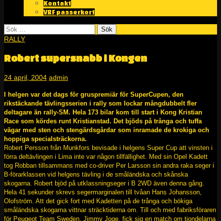
Kontakt
VBF passerkort
Sök
efter:
RALLY
Robert supersnabb i Kongen
24 april, 2004
admin
I helgen var det dags för gruspremiär för SuperCupen, den
rikstäckande tävlingsserien i rally som lockar mångdubbelt fler
deltagare än rally-SM. Hela 173 bilar kom till start i Kong Kristian
Race som kördes runt Kristianstad. Det bjöds på trånga och tuffa
vägar med sten och stengärdsgårdar som inramade de krokiga och
hoppiga specialsträckorna.
Robert Persson från Munkfors bevisade i helgens Super Cup att vinsten i
förra deltävlingen i Lima inte var någon tillfällighet. Med sin Opel Kadett
tog Robban tillsammans med co-driver Per Larsson sin andra raka seger i
B-förarklassen vid helgens tävling i de småländska och skånska
skogarna. Robert bjöd på utklassningseger i B 2WD även denna gång.
Hela 41 sekunder skrevs segermarginalen till tvåan Hans Johansson,
Olofström. Att det gick fort med Kadetten på de trånga och bökiga
småländska skogarna vittnar sträcktiderna om. Till och med fabriksföraren
för Peugeot Team Sweden, Jimmy Joge, fick sig en match om tiondelarna