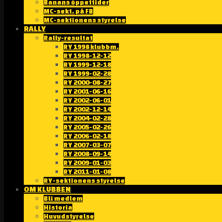
Banans öppettider
MC-sekt. på FB
MC-sektionens styrelse
RALLY
Rally-resultat
RY 1998 klubbm.
RY 1998-12-12
RY 1999-12-18
RY 1999-02-28
RY 2000-08-27
RY 2001-06-16
RY 2002-06-01
RY 2002-12-14
RY 2004-02-28
RY 2005-02-26
RY 2006-02-18
RY 2007-03-07
RY 2008-09-14
RY 2009-01-03
RY 2011-01-08
RY-sektionens styrelse
OM KLUBBEN
Bli medlem
Historia
Huvudstyrelse