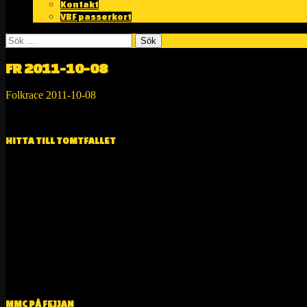
Kontakt
VBF passerkort
Sök
efter:
FR 2011-10-08
Folkrace 2011-10-08
RESULTAT>>>
HITTA TILL TOMTFALLET
MMC PÅ FEJJAN