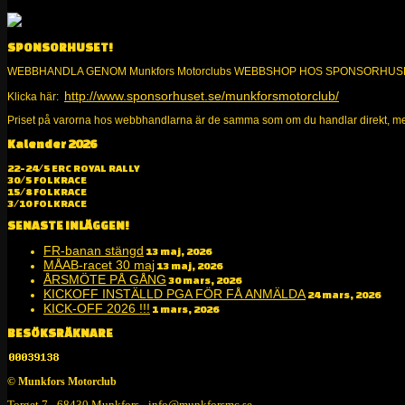
SPONSORHUSET!
WEBBHANDLA GENOM Munkfors Motorclubs WEBBSHOP HOS SPONSORHUS
http://www.sponsorhuset.se/munkforsmotorclub/
Klicka här:
Priset på varorna hos webbhandlarna är de samma som om du handlar direkt, men s
Kalender 2026
Alltid kul på två och fyra hjul!
22-24/5 ERC ROYAL RALLY
30/5 FOLKRACE
15/8 FOLKRACE
3/10 FOLKRACE
SENASTE INLÄGGEN!
FR-banan stängd
13 maj, 2026
MÅAB-racet 30 maj
13 maj, 2026
ÅRSMÖTE PÅ GÅNG
30 mars, 2026
KICKOFF INSTÄLLD PGA FÖR FÅ ANMÄLDA
24 mars, 2026
KICK-OFF 2026 !!!
1 mars, 2026
BESÖKSRÄKNARE
© Munkfors Motorclub
Torget 7 - 68430 Munkfors - info@munkforsmc.se