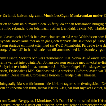
ier av tävlande bakom sig vann MunkforsSågar Munkrundan under 
är ett halvdussin bilmärken och 58 år fyllda är han fortfarande hungrig 
rygt tio sekunder över totaltvåan Staffan Bergdahl, Teknis MC. Hallsber
 klassen och i år fick han även chansen att slå Arne Walfridsson som kom
ke synade snövallarna mer än en gång och tappade åtta sekunder på Arne.
l som startade en minut efter med sin 4WD Mitsubishi. På tredje åkte du
borg. Arne då? Jo han slutade trea tillsammans med kartläsande yngsta 
Jimmy Olsson, Storfors och Per Christensson, Kil. Volvo 940-åkande Jim
örarna var det inte oväntat Jan Johansson som segrade med mycket nyligen
tt lyckat test inför Lima, summerar Jan. Efter krångel i Finnskogsvalse
sson, Fryksdalens MK. Snabbast på alla sträckor i C-förarklassen var 
sekunder. Dessa misstag förpassade honom till tredje plats i klassen.
ildningsrally, klassen för kommande körkortstagare som övningskör. –D
ern är körvana och rutin, menar Niklas. –Jag har kört mycket i vinter, h
om Daniel Bergqvist. I Munkfors fick Daniel hårt motstånd från Krister
försyn, menade Krister om attacken, som resulterade i sträckseger med 