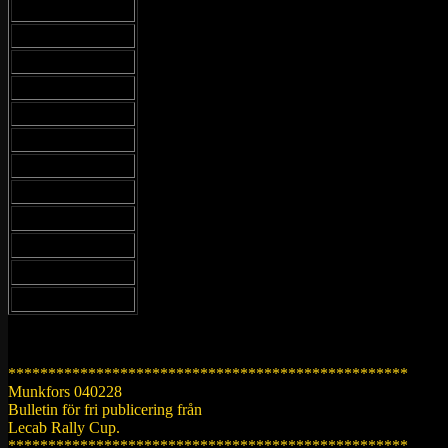
Elit
Veteran/KRB
4WD
A-förare 2WD
B-förare 2WD
C-förare 2WD
Totalresultat
På SS1
På SS2
Efter SS2
På SS3
Brutna
**************************************************
Munkfors 040228
Bulletin för fri publicering från
Lecab Rally Cup.
**************************************************