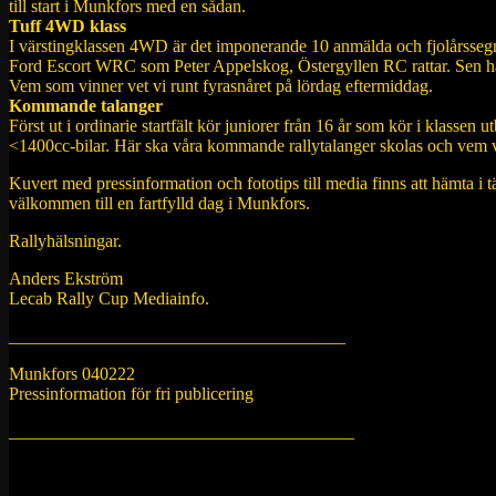
till start i Munkfors med en sådan.
Tuff 4WD klass
I värstingklassen 4WD är det imponerande 10 anmälda och fjolårssegra
Ford Escort WRC som Peter Appelskog, Östergyllen RC rattar. Sen har
Vem som vinner vet vi runt fyrasnåret på lördag eftermiddag.
Kommande talanger
Först ut i ordinarie startfält kör juniorer från 16 år som kör i klasse
<1400cc-bilar. Här ska våra kommande rallytalanger skolas och vem 
Kuvert med pressinformation och fototips till media finns att hämta i
välkommen till en fartfylld dag i Munkfors.
Rallyhälsningar.
Anders Ekström
Lecab Rally Cup Mediainfo.
______________________________________
Munkfors 040222
Pressinformation för fri publicering
_______________________________________