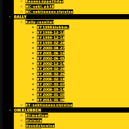
Banans öppettider
MC-sekt. på FB
MC-sektionens styrelse
RALLY
Rally-resultat
RY 1998 klubbm.
RY 1998-12-12
RY 1999-12-18
RY 1999-02-28
RY 2000-08-27
RY 2001-06-16
RY 2002-06-01
RY 2002-12-14
RY 2004-02-28
RY 2005-02-26
RY 2006-02-18
RY 2007-03-07
RY 2008-09-14
RY 2009-01-03
RY 2011-01-08
RY-sektionens styrelse
OM KLUBBEN
Bli medlem
Historia
Huvudstyrelse