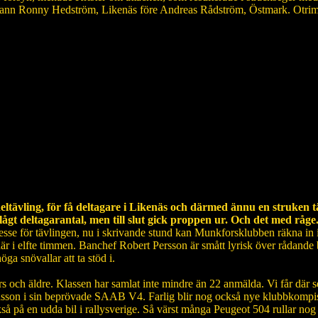
ass vann Ronny Hedström, Likenäs före Andreas Rådström, Östmark. Ot
eltävling, för få deltagare i Likenäs och därmed ännu en struken 
ågt deltagarantal, men till slut gick proppen ur. Och det med råge
ntresse för tävlingen, nu i skrivande stund kan Munkforsklubben räkna i
så här i elfte timmen. Banchef Robert Persson är smått lyrisk över rådand
ga snövallar att ta stöd i.
4 års och äldre. Klassen har samlat inte mindre än 22 anmälda. Vi får dä
dsson i sin beprövade SAAB V4. Farlig blir nog också nye klubbkompisen
också på en udda bil i rallysverige. Så värst många Peugeot 504 rulla