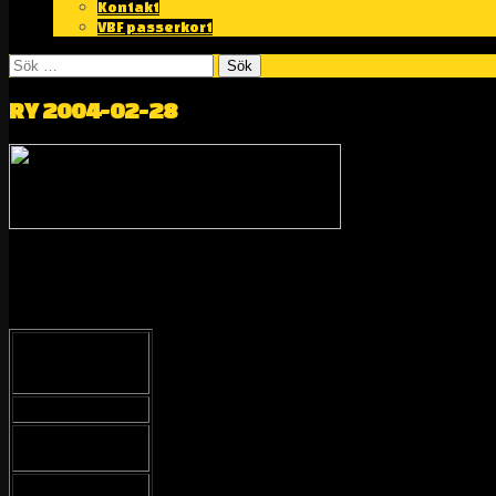
Kontakt
VBF passerkort
Sök
efter:
RY 2004-02-28
Utbildningsrally
Grupp E / N1
Volvo Original
Cup
Volvo Original