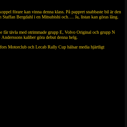
oppel förare kan vinna denna klass. På pappret snabbaste bil är den
taffan Bergdahl i en Mitsubishi och…. Ja, listan kan göras lång.
il. De får tävla med otrimmade grupp E, Volvo Original och grupp N
 Anderssons kaliber göra debut denna helg.
nkfors Motorclub och Lecab Rally Cup hälsar media hjärtligt