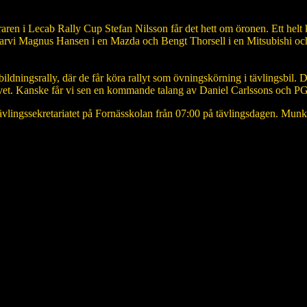
ren i Lecab Rally Cup Stefan Nilsson får det hett om öronen. Ett helt k
vi Magnus Hansen i en Mazda och Bengt Thorsell i en Mitsubishi och S
n utbildningsrally, där de får köra rallyt som övningskörning i tävlingsb
vet. Kanske får vi sen en kommande talang av Daniel Carlssons och PG
 tävlingssekretariatet på Fornässkolan från 07:00 på tävlingsdagen. Mu