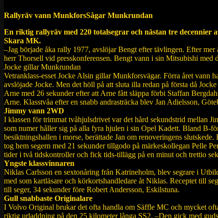
Rallyräv vann MunkforsSågar Munkrundan
En riktig rallyräv med 220 totalsegrar och nästan tre decenn
Skara MK.
–Jag började åka rally 1977, avslöjar Bengt efter tävlingen. Efter mer 
herr Thorsell vid presskonferensen. Bengt vann i sin Mitsubishi med d
Jocke gillar Munkrundan
Vetranklass-esset Jocke Alsin gillar Munkforsvägar. Förra året vann han
avslöjade Jocke. Men det höll på att sluta illa redan på första då Joc
Arne med 26 sekunder efter att Arne fått släppa förbi Staffan Bergdah
Arne. Klasstvåa efter en snabb andrasträcka blev Jan Adielsson, Göte
Jimmy vann 2WD
I klassen för trimmat tvåhjulsdrivet var det hård sekundstrid mellan 
som numer håller sig på alla fyra hjulen i sin Opel Kadett. Bland B-f
besiktningshallen i morse, berättade Jan om renoveringens slutskede. E
tog hem segern med 21 sekunder tillgodo på märkeskollegan Pelle Per
tider i två tidskontroller och fick tids-tillägg på en minut och trettio 
Yngste klassvinnaren
Niklas Carlsson en sextonåring från Katrineholm, blev segrare i Utb
med som kartläsare och körkortshandledare åt Niklas. Receptet till seg
till seger, 34 sekunder före Robert Andersson, Eskilstuna.
Gull snabbaste Originalare
I Volvo Original brukar det ofta handla om Säffle MC och mycket ofta 
riktig urladdning på den 25 kilometer långa SS2. –Den gick med guds 