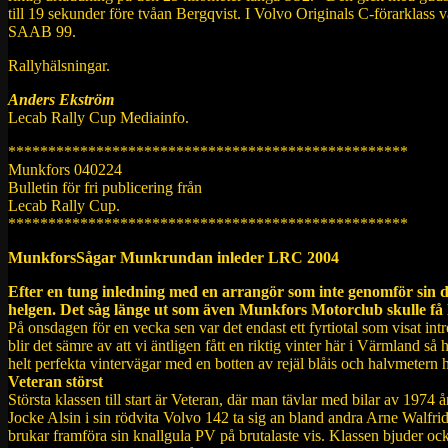
till 19 sekunder före tvåan Bergqvist. I Volvo Originals C-förarkl
SAAB 99.
Rallyhälsningar.
Anders Ekström
Lecab Rally Cup Mediainfo.
**************************************************
Munkfors 040224
Bulletin för fri publicering från
Lecab Rally Cup.
**************************************************
MunkforsSågar Munkrundan inleder LRC 2004
Efter en tung inledning med en arrangör som inte genomför sin d
helgen. Det såg länge ut som även Munkfors Motorclub skulle få l
På onsdagen för en vecka sen var det endast ett fyrtiotal som visat i
blir det sämre av att vi äntligen fått en riktig vinter här i Värmland 
helt perfekta vintervägar med en botten av rejäl blåis och halvmetern hö
Veteran störst
Största klassen till start är Veteran, där man tävlar med bilar av 197
Jocke Alsin i sin rödvita Volvo 142 ta sig an bland andra Arne Walfri
brukar framföra sin knallgula PV på brutalaste vis. Klassen bjuder 