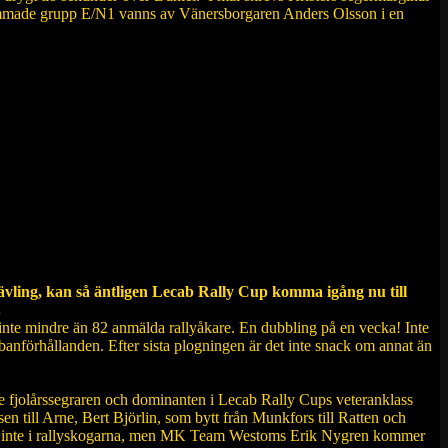
rimmade grupp E/N1 vanns av Vänersborgaren Anders Olsson i en
tävling, kan så äntligen Lecab Rally Cup komma igång nu till
.
n inte mindre än 82 anmälda rallyåkare. En dubbling på en vecka! Inte
e banförhållanden. Efter sista plogningen är det inte snack om annat än
r se fjolårssegraren och dominanten i Lecab Rally Cups veteranklass
 till Arne, Bert Björlin, som bytt från Munkfors till Ratten och
r nog inte i rallyskogarna, men MK Team Westoms Erik Nygren kommer