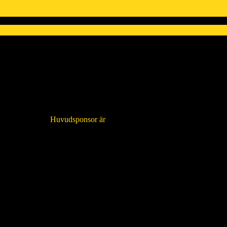
Huvudsponsor är
AB MunkforsSågar
.
RESULTAT