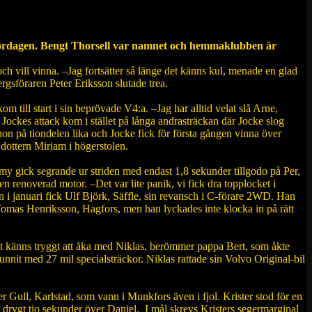
lördagen. Bengt Thorsell var namnet och hemmaklubben är
och vill vinna. –Jag fortsätter så länge det känns kul, menade en glad
gsföraren Peter Eriksson slutade trea.
 till start i sin beprövade V4:a. –Jag har alltid velat slå Arne,
 Jockes attack kom i stället på långa andrasträckan där Jocke slog
on på tiondelen lika och Jocke fick för första gången vinna över
dottern Miriam i högerstolen.
my gick segrande ur striden med endast 1,8 sekunder tillgodo på Per,
 renoverad motor. –Det var lite panik, vi fick dra topplocket i
n i januari fick Ulf Björk, Säffle, sin revansch i C-förare 2WD. Han
Tomas Henriksson, Hagfors, men han lyckades inte klocka in på rätt
et känns tryggt att åka med Niklas, berömmer pappa Bert, som åkte
unnit med 27 mil specialsträckor. Niklas rattade sin Volvo Original-bil
 Gull, Karlstad, som vann i Munkfors även i fjol. Krister stod för en
drygt tio sekunder över Daniel. I mål skrevs Kristers segermarginal