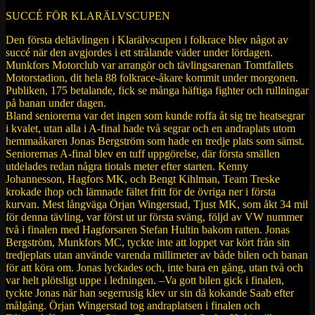
SUCCÉ FÖR KLARÄLVSCUPEN
Den första deltävlingen i Klarälvscupen i folkrace blev något av
succé när den avgjordes i ett strålande väder under lördagen.
Munkfors Motorclub var arrangör och tävlingsarenan Tomtfallets
Motorstadion, dit hela 88 folkrace-åkare kommit under morgonen.
Publiken, 175 betalande, fick se många häftiga fighter och rullningar
på banan under dagen.
Bland seniorerna var det ingen som kunde roffa åt sig tre heatsegrar
i kvalet, utan alla i A-final hade två segrar och en andraplats utom
hemmaåkaren Jonas Bergström som hade en tredje plats som sämst.
Seniorernas A-final blev en tuff uppgörelse, där första smällen
utdelades redan några tiotals meter efter starten. Kenny
Johannesson, Hagfors MK, och Bengt Kihlman, Team Treske
krokade ihop och lämnade fältet fritt för de övriga ner i första
kurvan. Mest långväga Örjan Wingerstad, Tjust MK, som åkt 34 mil
för denna tävling, var först ut ur första sväng, följd av VW nummer
två i finalen med Hagforsaren Stefan Hultin bakom ratten. Jonas
Bergström, Munkfors MC, tyckte inte att loppet var kört från sin
tredjeplats utan använde varenda millimeter av både bilen och banan
för att köra om. Jonas lyckades och, inte bara en gång, utan två och
var helt plötsligt uppe i ledningen. –Va gott bilen gick i finalen,
tyckte Jonas när han segerrusig klev ur sin då kokande Saab efter
målgång. Örjan Wingerstad tog andraplatsen i finalen och