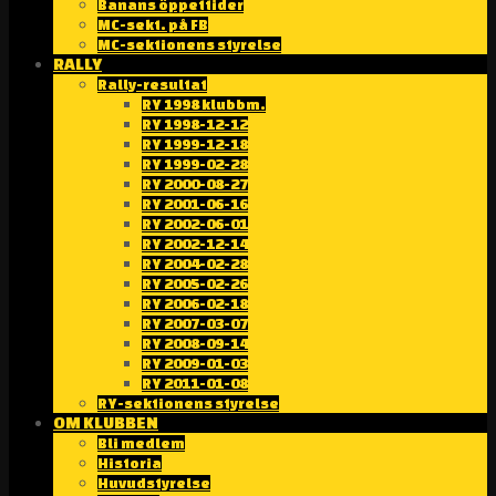
Banans öppettider
MC-sekt. på FB
MC-sektionens styrelse
RALLY
Rally-resultat
RY 1998 klubbm.
RY 1998-12-12
RY 1999-12-18
RY 1999-02-28
RY 2000-08-27
RY 2001-06-16
RY 2002-06-01
RY 2002-12-14
RY 2004-02-28
RY 2005-02-26
RY 2006-02-18
RY 2007-03-07
RY 2008-09-14
RY 2009-01-03
RY 2011-01-08
RY-sektionens styrelse
OM KLUBBEN
Bli medlem
Historia
Huvudstyrelse