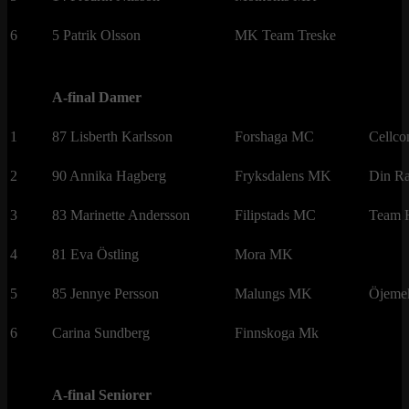
6
5 Patrik Olsson
MK Team Treske
A-final Damer
1
87 Lisberth Karlsson
Forshaga MC
Cellc
2
90 Annika Hagberg
Fryksdalens MK
Din Ra
3
83 Marinette Andersson
Filipstads MC
Team H
4
81 Eva Östling
Mora MK
5
85 Jennye Persson
Malungs MK
Öjeme
6
Carina Sundberg
Finnskoga Mk
A-final Seniorer