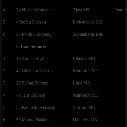
4
24 Niklas Wingerstad
Tjust MK
Team W
5
4 Stefan Persson
Fryksdalens MK
6
50 Patrik Holmberg
Åtvidabergs MK
C-final Seniorer
1
18 Anders Styffe
Likenäs MK
2
42 Christian Nilsson
Munkfors MC
3
25 Stefan Bäremo
Lima MS
4
41 Jens Gillberg
Munkfors MC
5
58 Kenneth Svensson
Storfors MK
6
55 Mauno Näätänen
Hällefors MK