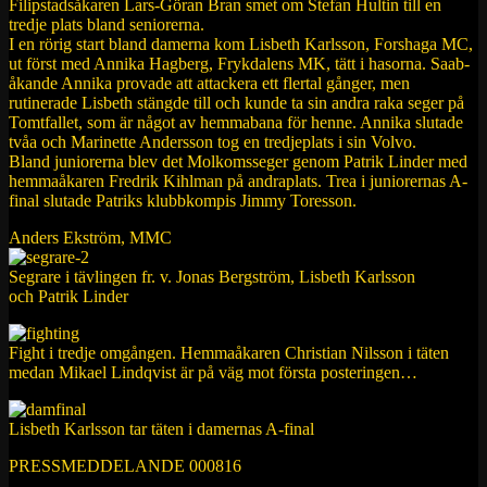
Filipstadsåkaren Lars-Göran Bran smet om Stefan Hultin till en
tredje plats bland seniorerna.
I en rörig start bland damerna kom Lisbeth Karlsson, Forshaga MC,
ut först med Annika Hagberg, Frykdalens MK, tätt i hasorna. Saab-
åkande Annika provade att attackera ett flertal gånger, men
rutinerade Lisbeth stängde till och kunde ta sin andra raka seger på
Tomtfallet, som är något av hemmabana för henne. Annika slutade
tvåa och Marinette Andersson tog en tredjeplats i sin Volvo.
Bland juniorerna blev det Molkomsseger genom Patrik Linder med
hemmaåkaren Fredrik Kihlman på andraplats. Trea i juniorernas A-
final slutade Patriks klubbkompis Jimmy Toresson.
Anders Ekström, MMC
Segrare i tävlingen fr. v. Jonas Bergström, Lisbeth Karlsson
och Patrik Linder
Fight i tredje omgången. Hemmaåkaren Christian Nilsson i täten
medan Mikael Lindqvist är på väg mot första posteringen…
Lisbeth Karlsson tar täten i damernas A-final
PRESSMEDDELANDE 000816