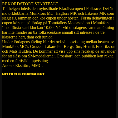
REKORDSTORT STARTFÄLT
Till helgen inleds den nyinstiftade Klarälvscupen i Folkrace. Det är
motorklubbarna Munkfors MC, Hagfors MK och Likenäs MK som
slagit sig samman och kör cupen under hösten. Första deltävlingen i
cupen körs nu på lördag på Tomtfallets Motorstadion i Munkfors
´med första start klockan 10:00. När vid onsdagens sammanräkning
har inte mindre än 82 folkraceåkare anmält sitt intresse i de tre
klasserna herr, dam och junior.
Under lördagens tävling blir det också uppvisning mellan heaten av
Munkfors MC´s Crosskart-åkare Per Bergström, Henrik Fredriksson
och Mats Huldén. De kommer att visa upp sina redskap de använder
för att slåss om SM-medaljerna i Crosskart, och publiken kan räkna
med en fartfylld uppvisning.
Anders Ekström, MMC.
HITTA TILL TOMTFALLET