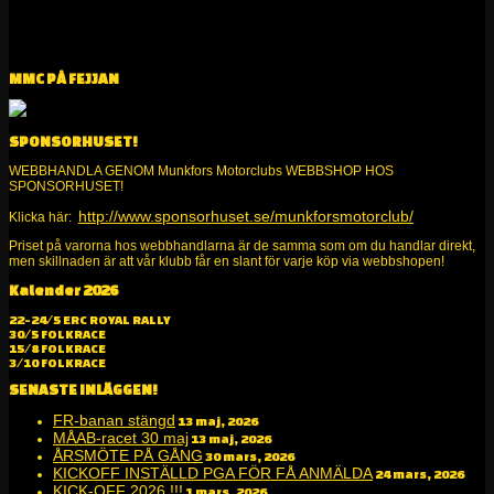
MMC PÅ FEJJAN
SPONSORHUSET!
WEBBHANDLA GENOM Munkfors Motorclubs WEBBSHOP HOS
SPONSORHUSET!
http://www.sponsorhuset.se/munkforsmotorclub/
Klicka här:
Priset på varorna hos webbhandlarna är de samma som om du handlar direkt,
men skillnaden är att vår klubb får en slant för varje köp via webbshopen!
Kalender 2026
Alltid kul på två och fyra hjul!
22-24/5 ERC ROYAL RALLY
30/5 FOLKRACE
15/8 FOLKRACE
3/10 FOLKRACE
SENASTE INLÄGGEN!
FR-banan stängd
13 maj, 2026
MÅAB-racet 30 maj
13 maj, 2026
ÅRSMÖTE PÅ GÅNG
30 mars, 2026
KICKOFF INSTÄLLD PGA FÖR FÅ ANMÄLDA
24 mars, 2026
KICK-OFF 2026 !!!
1 mars, 2026