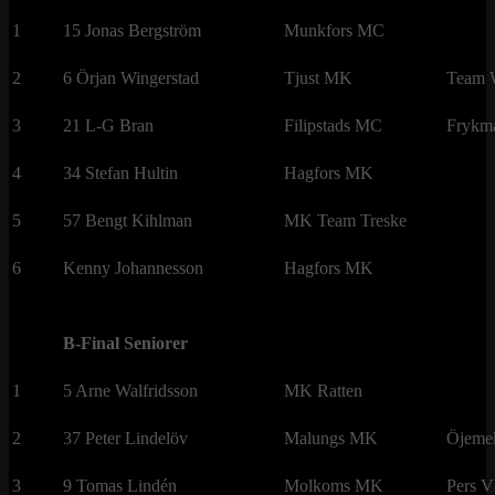
1
15 Jonas Bergström
Munkfors MC
2
6 Örjan Wingerstad
Tjust MK
Team W
3
21 L-G Bran
Filipstads MC
Frykma
4
34 Stefan Hultin
Hagfors MK
5
57 Bengt Kihlman
MK Team Treske
6
Kenny Johannesson
Hagfors MK
B-Final Seniorer
1
5 Arne Walfridsson
MK Ratten
2
37 Peter Lindelöv
Malungs MK
Öjeme
3
9 Tomas Lindén
Molkoms MK
Pers V