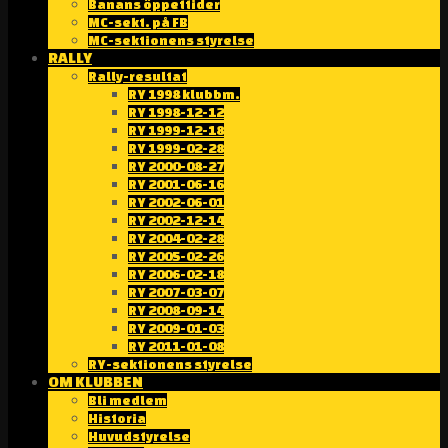
Banans öppettider
MC-sekt. på FB
MC-sektionens styrelse
RALLY
Rally-resultat
RY 1998 klubbm.
RY 1998-12-12
RY 1999-12-18
RY 1999-02-28
RY 2000-08-27
RY 2001-06-16
RY 2002-06-01
RY 2002-12-14
RY 2004-02-28
RY 2005-02-26
RY 2006-02-18
RY 2007-03-07
RY 2008-09-14
RY 2009-01-03
RY 2011-01-08
RY-sektionens styrelse
OM KLUBBEN
Bli medlem
Historia
Huvudstyrelse