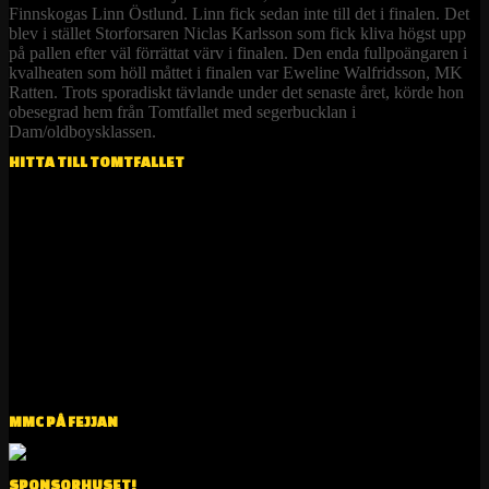
Finnskogas Linn Östlund. Linn fick sedan inte till det i finalen. Det
blev i stället Storforsaren Niclas Karlsson som fick kliva högst upp
på pallen efter väl förrättat värv i finalen. Den enda fullpoängaren i
kvalheaten som höll måttet i finalen var Eweline Walfridsson, MK
Ratten. Trots sporadiskt tävlande under det senaste året, körde hon
obesegrad hem från Tomtfallet med segerbucklan i
Dam/oldboysklassen.
HITTA TILL TOMTFALLET
MMC PÅ FEJJAN
SPONSORHUSET!