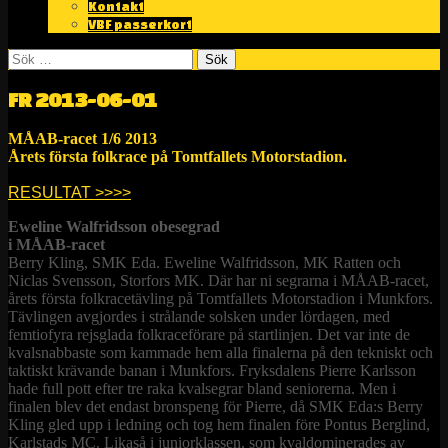
Kontakt
VBF passerkort
Sök
efter:
FR 2013-06-01
MÅAB-racet 1/6 2013
Årets första folkrace på Tomtfallets Motorstadion.
RESULTAT >>>>
Eweline Walfridsson obesegrad
i MÅAB-racet
Berry Kling, SMK Eda. Eweline Walfridsson, MK Ratten och
Niclas Svensson, Storfors MK. Där har ni segrarna i MÅAB-racet,
årets första folkracetävling på Tomtfallets Motorstadion i Munkfors.
Tävlingen avgjordes i strålande solsken under lördagen, med
femtiofyra rejsglada folkraceförare på startlinjen. Det var inte de
kvalsnabbaste som kammade hem alla finalerna på den tekniskt och
taktiskt krävande banan i Munkfors. Fryksdalens Pierre Karlsson
hade full pott efter tre raka kvalsegrar bland seniorerna. Men i
finalen blev det endast bronspeng för Pierre, då SMK Eda:s Berry
Kling gled upp i ledning och tog hem finalen före Pontus Berglind,
Karlstads MC. Likaså i juniorklassen, som kvaldominerades av