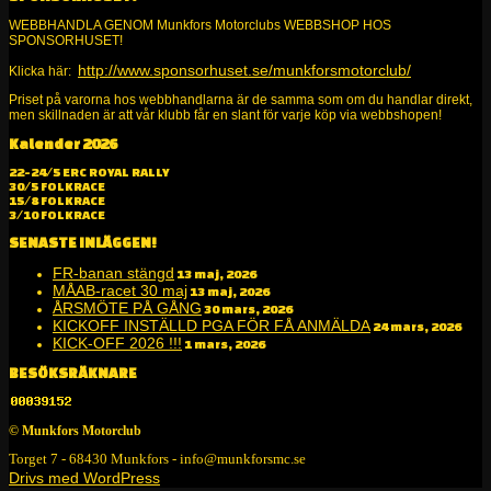
WEBBHANDLA GENOM Munkfors Motorclubs WEBBSHOP HOS
SPONSORHUSET!
http://www.sponsorhuset.se/munkforsmotorclub/
Klicka här:
Priset på varorna hos webbhandlarna är de samma som om du handlar direkt,
men skillnaden är att vår klubb får en slant för varje köp via webbshopen!
Kalender 2026
Alltid kul på två och fyra hjul!
22-24/5 ERC ROYAL RALLY
30/5 FOLKRACE
15/8 FOLKRACE
3/10 FOLKRACE
SENASTE INLÄGGEN!
FR-banan stängd
13 maj, 2026
MÅAB-racet 30 maj
13 maj, 2026
ÅRSMÖTE PÅ GÅNG
30 mars, 2026
KICKOFF INSTÄLLD PGA FÖR FÅ ANMÄLDA
24 mars, 2026
KICK-OFF 2026 !!!
1 mars, 2026
BESÖKSRÄKNARE
© Munkfors Motorclub
Torget 7 - 68430 Munkfors - info@munkforsmc.se
Drivs med WordPress