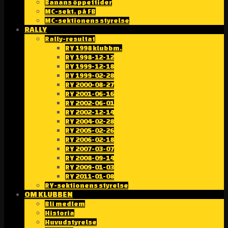
Banans öppettider
MC-sekt. på FB
MC-sektionens styrelse
RALLY
Rally-resultat
RY 1998 klubbm.
RY 1998-12-12
RY 1999-12-18
RY 1999-02-28
RY 2000-08-27
RY 2001-06-16
RY 2002-06-01
RY 2002-12-14
RY 2004-02-28
RY 2005-02-26
RY 2006-02-18
RY 2007-03-07
RY 2008-09-14
RY 2009-01-03
RY 2011-01-08
RY-sektionens styrelse
OM KLUBBEN
Bli medlem
Historia
Huvudstyrelse