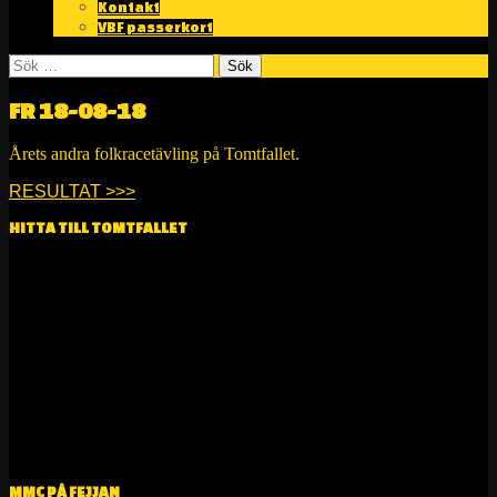
Kontakt
VBF passerkort
Sök
efter:
FR 18-08-18
Årets andra folkracetävling på Tomtfallet.
RESULTAT >>>
HITTA TILL TOMTFALLET
MMC PÅ FEJJAN