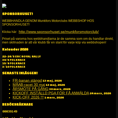
SPONSORHUSET!
WEBBHANDLA GENOM Munkfors Motorclubs WEBBSHOP HOS
SPONSORHUSET!
http://www.sponsorhuset.se/munkforsmotorclub/
Klicka här:
Priset på varorna hos webbhandlarna är de samma som om du handlar direkt,
men skillnaden är att vår klubb får en slant för varje köp via webbshopen!
Kalender 2026
Alltid kul på två och fyra hjul!
22-24/5 ERC ROYAL RALLY
30/5 FOLKRACE
15/8 FOLKRACE
3/10 FOLKRACE
SENASTE INLÄGGEN!
FR-banan stängd
13 maj, 2026
MÅAB-racet 30 maj
13 maj, 2026
ÅRSMÖTE PÅ GÅNG
30 mars, 2026
KICKOFF INSTÄLLD PGA FÖR FÅ ANMÄLDA
24 mars, 2026
KICK-OFF 2026 !!!
1 mars, 2026
BESÖKSRÄKNARE