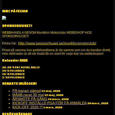
MMC PÅ FEJJAN
SPONSORHUSET!
WEBBHANDLA GENOM Munkfors Motorclubs WEBBSHOP HOS
SPONSORHUSET!
http://www.sponsorhuset.se/munkforsmotorclub/
Klicka här:
Priset på varorna hos webbhandlarna är de samma som om du handlar direkt,
men skillnaden är att vår klubb får en slant för varje köp via webbshopen!
Kalender 2026
Alltid kul på två och fyra hjul!
22-24/5 ERC ROYAL RALLY
30/5 FOLKRACE
15/8 FOLKRACE
3/10 FOLKRACE
SENASTE INLÄGGEN!
FR-banan stängd
13 maj, 2026
MÅAB-racet 30 maj
13 maj, 2026
ÅRSMÖTE PÅ GÅNG
30 mars, 2026
KICKOFF INSTÄLLD PGA FÖR FÅ ANMÄLDA
24 mars, 2026
KICK-OFF 2026 !!!
1 mars, 2026
BESÖKSRÄKNARE