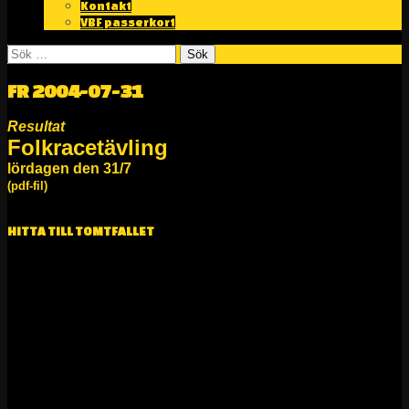
Kontakt
VBF passerkort
Sök
efter:
FR 2004-07-31
Resultat
Folkracetävling
lördagen den 31/7
(pdf-fil)
Klicka här…..
HITTA TILL TOMTFALLET