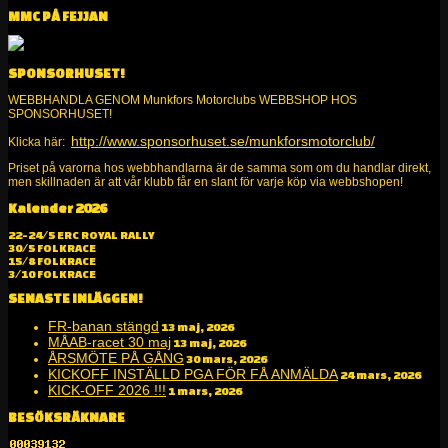
MMC PÅ FEJJAN
SPONSORHUSET!
WEBBHANDLA GENOM Munkfors Motorclubs WEBBSHOP HOS
SPONSORHUSET!
http://www.sponsorhuset.se/munkforsmotorclub/
Klicka här:
Priset på varorna hos webbhandlarna är de samma som om du handlar direkt,
men skillnaden är att vår klubb får en slant för varje köp via webbshopen!
Kalender 2026
Alltid kul på två och fyra hjul!
22-24/5 ERC ROYAL RALLY
30/5 FOLKRACE
15/8 FOLKRACE
3/10 FOLKRACE
SENASTE INLÄGGEN!
FR-banan stängd
13 maj, 2026
MÅAB-racet 30 maj
13 maj, 2026
ÅRSMÖTE PÅ GÅNG
30 mars, 2026
KICKOFF INSTÄLLD PGA FÖR FÅ ANMÄLDA
24 mars, 2026
KICK-OFF 2026 !!!
1 mars, 2026
BESÖKSRÄKNARE