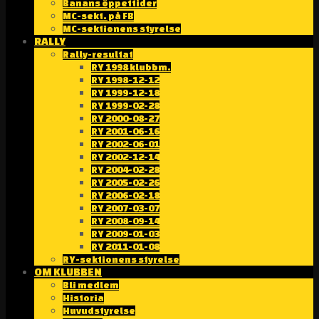
Banans öppettider
MC-sekt. på FB
MC-sektionens styrelse
RALLY
Rally-resultat
RY 1998 klubbm.
RY 1998-12-12
RY 1999-12-18
RY 1999-02-28
RY 2000-08-27
RY 2001-06-16
RY 2002-06-01
RY 2002-12-14
RY 2004-02-28
RY 2005-02-26
RY 2006-02-18
RY 2007-03-07
RY 2008-09-14
RY 2009-01-03
RY 2011-01-08
RY-sektionens styrelse
OM KLUBBEN
Bli medlem
Historia
Huvudstyrelse