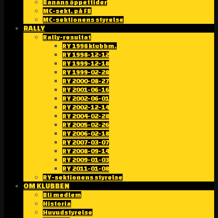
Banans öppettider
MC-sekt. på FB
MC-sektionens styrelse
RALLY
Rally-resultat
RY 1998 klubbm.
RY 1998-12-12
RY 1999-12-18
RY 1999-02-28
RY 2000-08-27
RY 2001-06-16
RY 2002-06-01
RY 2002-12-14
RY 2004-02-28
RY 2005-02-26
RY 2006-02-18
RY 2007-03-07
RY 2008-09-14
RY 2009-01-03
RY 2011-01-08
RY-sektionens styrelse
OM KLUBBEN
Bli medlem
Historia
Huvudstyrelse