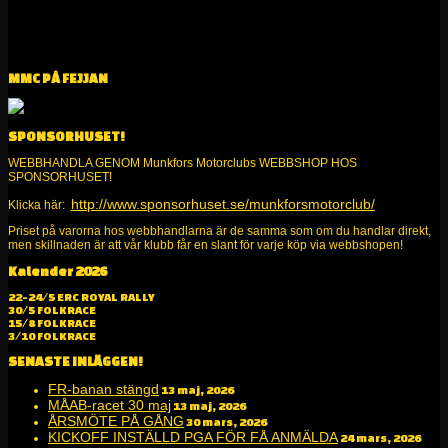
MMC PÅ FEJJAN
SPONSORHUSET!
WEBBHANDLA GENOM Munkfors Motorclubs WEBBSHOP HOS
SPONSORHUSET!
http://www.sponsorhuset.se/munkforsmotorclub/
Klicka här:
Priset på varorna hos webbhandlarna är de samma som om du handlar direkt,
men skillnaden är att vår klubb får en slant för varje köp via webbshopen!
Kalender 2026
Alltid kul på två och fyra hjul!
22-24/5 ERC ROYAL RALLY
30/5 FOLKRACE
15/8 FOLKRACE
3/10 FOLKRACE
SENASTE INLÄGGEN!
FR-banan stängd
13 maj, 2026
MÅAB-racet 30 maj
13 maj, 2026
ÅRSMÖTE PÅ GÅNG
30 mars, 2026
KICKOFF INSTÄLLD PGA FÖR FÅ ANMÄLDA
24 mars, 2026