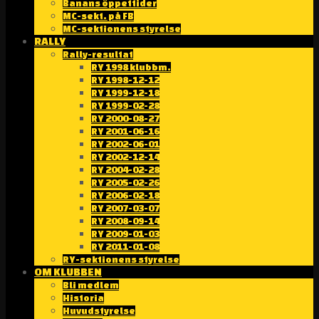
Banans öppettider
MC-sekt. på FB
MC-sektionens styrelse
RALLY
Rally-resultat
RY 1998 klubbm.
RY 1998-12-12
RY 1999-12-18
RY 1999-02-28
RY 2000-08-27
RY 2001-06-16
RY 2002-06-01
RY 2002-12-14
RY 2004-02-28
RY 2005-02-26
RY 2006-02-18
RY 2007-03-07
RY 2008-09-14
RY 2009-01-03
RY 2011-01-08
RY-sektionens styrelse
OM KLUBBEN
Bli medlem
Historia
Huvudstyrelse