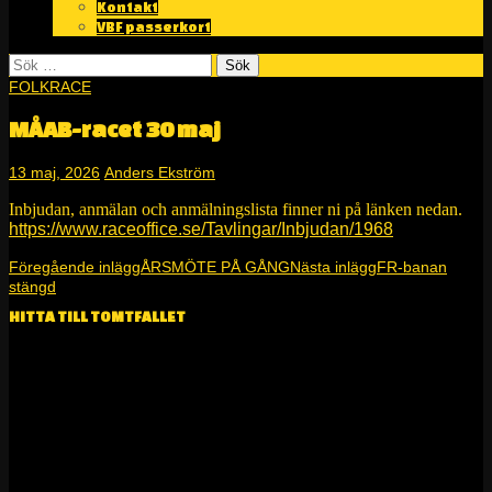
Kontakt
VBF passerkort
Sök
efter:
FOLKRACE
MÅAB-racet 30 maj
13 maj, 2026
Anders Ekström
Inbjudan, anmälan och anmälningslista finner ni på länken nedan.
https://www.raceoffice.se/Tavlingar/Inbjudan/1968
Inläggsnavigering
Föregående inlägg
ÅRSMÖTE PÅ GÅNG
Nästa inlägg
FR-banan
stängd
HITTA TILL TOMTFALLET