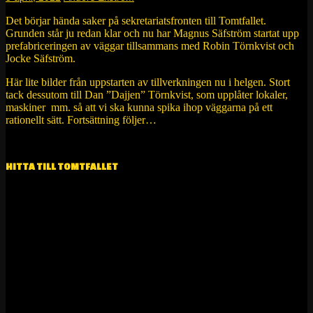
Det börjar hända saker på sekretariatsfronten till Tomtfallet.
Grunden står ju redan klar och nu har Magnus Säfström startat upp
prefabriceringen av väggar tillsammans med Robin Törnkvist och
Jocke Säfström.
Här lite bilder från uppstarten av tillverkningen nu i helgen. Stort
tack dessutom till Dan ”Dajjen” Törnkvist, som upplåter lokaler,
maskiner mm. så att vi ska kunna spika ihop väggarna på ett
rationellt sätt. Fortsättning följer…
HITTA TILL TOMTFALLET