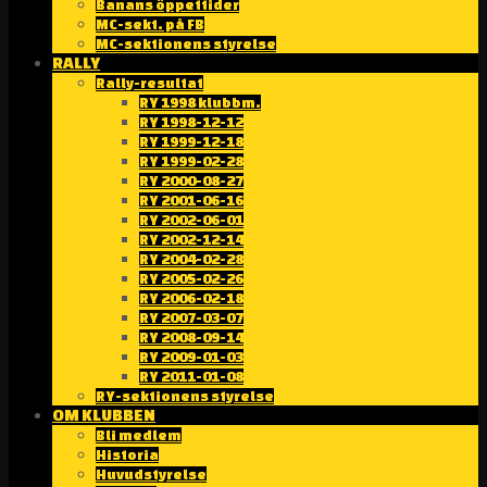
Banans öppettider
MC-sekt. på FB
MC-sektionens styrelse
RALLY
Rally-resultat
RY 1998 klubbm.
RY 1998-12-12
RY 1999-12-18
RY 1999-02-28
RY 2000-08-27
RY 2001-06-16
RY 2002-06-01
RY 2002-12-14
RY 2004-02-28
RY 2005-02-26
RY 2006-02-18
RY 2007-03-07
RY 2008-09-14
RY 2009-01-03
RY 2011-01-08
RY-sektionens styrelse
OM KLUBBEN
Bli medlem
Historia
Huvudstyrelse