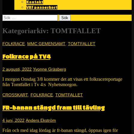
Kontakt
VBF passerkort
Sök
efter:
Kategoriarkiv: TOMTFALLET
,
,
FOLKRACE
MMC GEMENSAMT
TOMTFALLET
Folkrace på TV4
2 augusti, 2022
Yvonne Gräsberg
I morgon Onsdag 3/8 kommer det att visas ett folkracereportage
från Tomtfallet i Tv 4:s Nyhetsmorgon.
,
,
CROSSKART
FOLKRACE
TOMTFALLET
FR-banan stängd fram till tävling
4 juni, 2022
Anders Ekström
Från och med idag lördag är fr-banan stängd, öppnas igen för