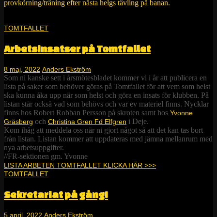
provkörning/träning efter nästa helgs tävling på banan.
TOMTFALLET
Arbetsinsatser på Tomtfallet
8 maj, 2022
Anders Ekström
Som ni kanske sett i årsmötesbladet kommer vi i år att publicera en
lista på saker som behöver göras på Tomtfallet för att vem som helst
ska kunna åka upp när som helst och göra en insats för klubben. På
listan står också vad som behövs och var ev materiel finns. Nycklar
finns hos Robert Robban Persson på skroten samt hos
Yvonne
och
i Deje.
Gräsberg
Christina Gren Fd Elfgren
Kom ihåg att meddela oss när ni gjort något så att det kan tas bort
från listan. Listan kommer att uppdateras med jämna mellanrum med
nya arbetsuppgifter.
//FR-sektionen gm. Yvonne
LISTA ARBETEN TOMTFALLET KLICKA HÄR >>>
TOMTFALLET
Sekretariat på gång!
5 april, 2022
Anders Ekström