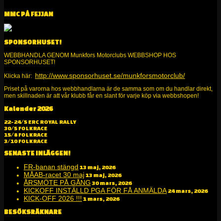
MMC PÅ FEJJAN
SPONSORHUSET!
WEBBHANDLA GENOM Munkfors Motorclubs WEBBSHOP HOS
SPONSORHUSET!
http://www.sponsorhuset.se/munkforsmotorclub/
Klicka här:
Priset på varorna hos webbhandlarna är de samma som om du handlar direkt,
men skillnaden är att vår klubb får en slant för varje köp via webbshopen!
Kalender 2026
Alltid kul på två och fyra hjul!
22-24/5 ERC ROYAL RALLY
30/5 FOLKRACE
15/8 FOLKRACE
3/10 FOLKRACE
SENASTE INLÄGGEN!
FR-banan stängd
13 maj, 2026
MÅAB-racet 30 maj
13 maj, 2026
ÅRSMÖTE PÅ GÅNG
30 mars, 2026
KICKOFF INSTÄLLD PGA FÖR FÅ ANMÄLDA
24 mars, 2026
KICK-OFF 2026 !!!
1 mars, 2026
BESÖKSRÄKNARE