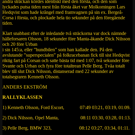
andra sträckan kördes identiskt med den första, och den som
lyckades putsa tiden mest från första åket var Molkomingen Lars
Hedqvist som hade krångel med framvagnen på sin ex. Bergeå-
Corsa i första, och plockade hela tio sekunder på den föregående
tiden.
Klart snabbast efter de inledande två sträckorna var dock nämnde
hälleforsaren Olsson, 18 sekunder före Manta-åkande Dick Nilsson
och 20 före Urban
i sin 145:a, eller ”hundbilen” som han kallade den. På den
avslutande ”superspecialen” på folkracebanan fick till sist Hedqvist
riktig fart på Corsan och satte bästa tid med 1:07, två sekunder före
Svante och Urban och fyra före totaltrean Pelle Berg. Tvåa totalt
blev till slut Dick Nilsson, distanserad med 22 sekunder av
totalsegraren Kenneth Olsson.
ANDERS EKSTRÖM
RALLYKLASSEN
1) Kenneth Olsson, Ford Escort, 07:49 03:21, 03:19, 01:09.
2) Dick Nilsson, Opel Manta, 08:11 03:30, 03:28, 01:13.
3) Pelle Berg, BMW 323, 08:12 03:27, 03:34, 01:11.