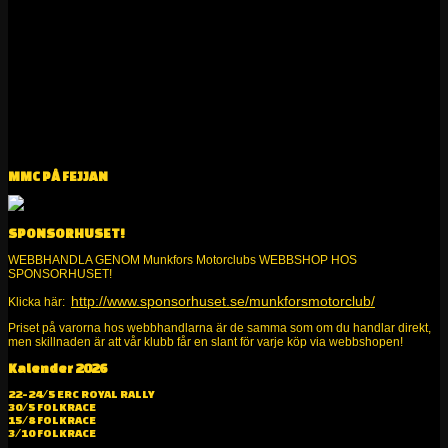
MMC PÅ FEJJAN
SPONSORHUSET!
WEBBHANDLA GENOM Munkfors Motorclubs WEBBSHOP HOS
SPONSORHUSET!
http://www.sponsorhuset.se/munkforsmotorclub/
Klicka här:
Priset på varorna hos webbhandlarna är de samma som om du handlar direkt,
men skillnaden är att vår klubb får en slant för varje köp via webbshopen!
Kalender 2026
Alltid kul på två och fyra hjul!
22-24/5 ERC ROYAL RALLY
30/5 FOLKRACE
15/8 FOLKRACE
3/10 FOLKRACE