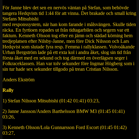
För Janne blev det sen en nervös väntan på Stefan, som behövde
tangera Hedqvists tid 1:44 för att vinna. Det brakade och small kring
Stefans Mitsubishi
med responssystem, när han kom farande i målsvängen. Skulle tiden
räcka. En fyrtioen ropades ut från tidtagarbilen och segern var ett
faktum. Kenneth Olsson tog efter en jämn och städad körning hem
tredjeplatsen efter Nilsby-Janne, men före Dick Nilsson och Lars
Hedqvist som slutade fyra resp. Femma i rallyklassen. Volvoåkande
Urban Bergström lade på ett exta kol i andra åket, slog sin tid från
första åket med en sekund och tog därmed en överlägsen seger i
Folkraceklassen. Han var tolv sekunder före Ingmar Högberg som i
sin tur hade sex sekunder tillgodo på trean Cristian Nilsson.
Anders Ekström
Rally
1) Stefan Nilsson Mitsubishi (01:42 01:41) 03:23,
2) Janne Jansson/Anders Barthelsson BMW M3 (01:45 01:41)
03:26,
3) Kenneth Olsson/Lola Gunnarsson Ford Escort (01:45 01:42)
03:27,