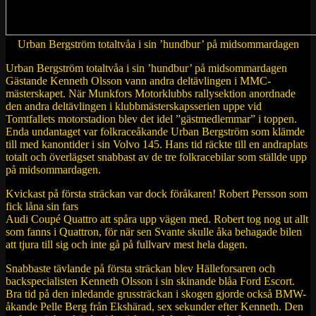
Urban Bergström totaltvåa i sin ’hundbur’ på midsommardagen
Urban Bergström totaltvåa i sin ’hundbur’ på midsommardagen
Gästande Kenneth Olsson vann andra deltävlingen i MMC-
mästerskapet. När Munkfors Motorklubbs rallysektion anordnade
den andra deltävlingen i klubbmästerskapsserien uppe vid
Tomtfallets motorstadion blev det idel ”gästmedlemmar” i toppen.
Enda undantaget var folkraceåkande Urban Bergström som klämde
till med kanontider i sin Volvo 145. Hans tid räckte till en andraplats
totalt och överlägset snabbast av de tre folkracebilar som ställde upp
på midsommardagen.
Kvickast på första sträckan var dock föråkaren! Robert Persson som
fick låna sin fars
Audi Coupé Quattro att spåra upp vägen med. Robert tog nog ut allt
som fanns i Quattron, för när sen Svante skulle åka behagade bilen
att tjura till sig och inte gå på fullvarv mest hela dagen.
Snabbaste tävlande på första sträckan blev Hälleforsaren och
backspecialisten Kenneth Olsson i sin skinande blåa Ford Escort.
Bra tid på den inledande grussträckan i skogen gjorde också BMW-
åkande Pelle Berg från Ekshärad, sex sekunder efter Kenneth. Den