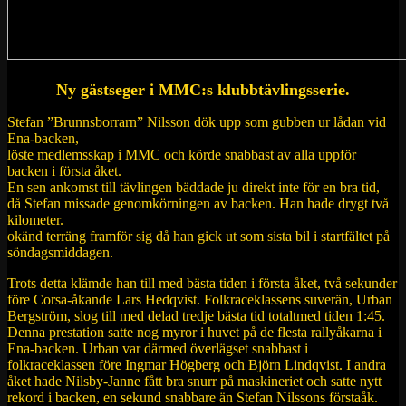
Ny gästseger i MMC:s klubbtävlingsserie.
Stefan ”Brunnsborrarn” Nilsson dök upp som gubben ur lådan vid
Ena-backen,
löste medlemsskap i MMC och körde snabbast av alla uppför
backen i första åket.
En sen ankomst till tävlingen bäddade ju direkt inte för en bra tid,
då Stefan missade genomkörningen av backen. Han hade drygt två
kilometer.
okänd terräng framför sig då han gick ut som sista bil i startfältet på
söndagsmiddagen.
Trots detta klämde han till med bästa tiden i första åket, två sekunder
före Corsa-åkande Lars Hedqvist. Folkraceklassens suverän, Urban
Bergström, slog till med delad tredje bästa tid totaltmed tiden 1:45.
Denna prestation satte nog myror i huvet på de flesta rallyåkarna i
Ena-backen. Urban var därmed överlägset snabbast i
folkraceklassen före Ingmar Högberg och Björn Lindqvist. I andra
åket hade Nilsby-Janne fått bra snurr på maskineriet och satte nytt
rekord i backen, en sekund snabbare än Stefan Nilssons förstaåk.