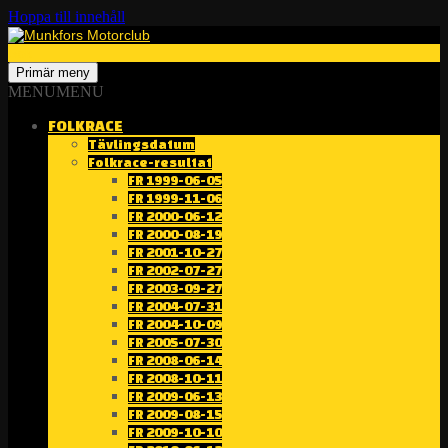
Hoppa till innehåll
Sök
Munkfors Motorclub
Primär meny
MENU
MENU
FOLKRACE
Tävlingsdatum
Folkrace-resultat
FR 1999-06-05
FR 1999-11-06
FR 2000-06-12
FR 2000-08-19
FR 2001-10-27
FR 2002-07-27
FR 2003-09-27
FR 2004-07-31
FR 2004-10-09
FR 2005-07-30
FR 2008-06-14
FR 2008-10-11
FR 2009-06-13
FR 2009-08-15
FR 2009-10-10