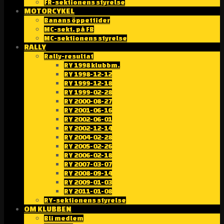
FR-sektionens styrelse
MOTORCYKEL
Banans öppettider
MC-sekt. på FB
MC-sektionens styrelse
RALLY
Rally-resultat
RY 1998 klubbm.
RY 1998-12-12
RY 1999-12-18
RY 1999-02-28
RY 2000-08-27
RY 2001-06-16
RY 2002-06-01
RY 2002-12-14
RY 2004-02-28
RY 2005-02-26
RY 2006-02-18
RY 2007-03-07
RY 2008-09-14
RY 2009-01-03
RY 2011-01-08
RY-sektionens styrelse
OM KLUBBEN
Bli medlem