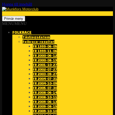
Hoppa till innehåll
Sök
Munkfors Motorclub
Primär meny
MENU
MENU
FOLKRACE
Tävlingsdatum
Folkrace-resultat
FR 1999-06-05
FR 1999-11-06
FR 2000-06-12
FR 2000-08-19
FR 2001-10-27
FR 2002-07-27
FR 2003-09-27
FR 2004-07-31
FR 2004-10-09
FR 2005-07-30
FR 2008-06-14
FR 2008-10-11
FR 2009-06-13
FR 2009-08-15
FR 2009-10-10