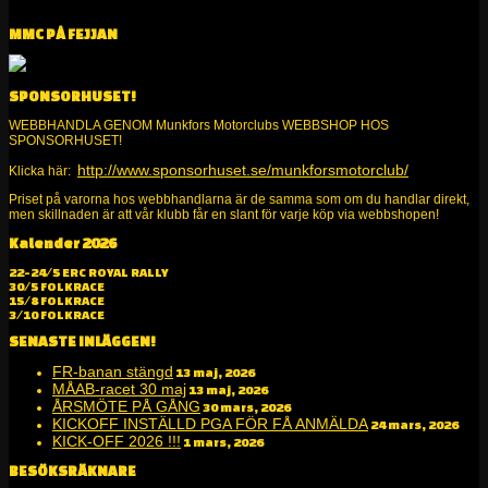
MMC PÅ FEJJAN
SPONSORHUSET!
WEBBHANDLA GENOM Munkfors Motorclubs WEBBSHOP HOS
SPONSORHUSET!
http://www.sponsorhuset.se/munkforsmotorclub/
Klicka här:
Priset på varorna hos webbhandlarna är de samma som om du handlar direkt,
men skillnaden är att vår klubb får en slant för varje köp via webbshopen!
Kalender 2026
Alltid kul på två och fyra hjul!
22-24/5 ERC ROYAL RALLY
30/5 FOLKRACE
15/8 FOLKRACE
3/10 FOLKRACE
SENASTE INLÄGGEN!
FR-banan stängd
13 maj, 2026
MÅAB-racet 30 maj
13 maj, 2026
ÅRSMÖTE PÅ GÅNG
30 mars, 2026
KICKOFF INSTÄLLD PGA FÖR FÅ ANMÄLDA
24 mars, 2026
KICK-OFF 2026 !!!
1 mars, 2026
BESÖKSRÄKNARE