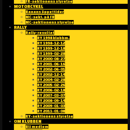
FR-sektionens styrelse
MOTORCYKEL
Banans öppettider
MC-sekt. på FB
MC-sektionens styrelse
RALLY
Rally-resultat
RY 1998 klubbm.
RY 1998-12-12
RY 1999-12-18
RY 1999-02-28
RY 2000-08-27
RY 2001-06-16
RY 2002-06-01
RY 2002-12-14
RY 2004-02-28
RY 2005-02-26
RY 2006-02-18
RY 2007-03-07
RY 2008-09-14
RY 2009-01-03
RY 2011-01-08
RY-sektionens styrelse
OM KLUBBEN
Bli medlem