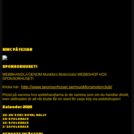
MMC PÅ FEJJAN
SPONSORHUSET!
WEBBHANDLA GENOM Munkfors Motorclubs WEBBSHOP HOS
SPONSORHUSET!
http://www.sponsorhuset.se/munkforsmotorclub/
Klicka här:
Priset på varorna hos webbhandlarna är de samma som om du handlar direkt,
men skillnaden är att vår klubb får en slant för varje köp via webbshopen!
Kalender 2026
Alltid kul på två och fyra hjul!
22-24/5 ERC ROYAL RALLY
30/5 FOLKRACE
15/8 FOLKRACE
3/10 FOLKRACE