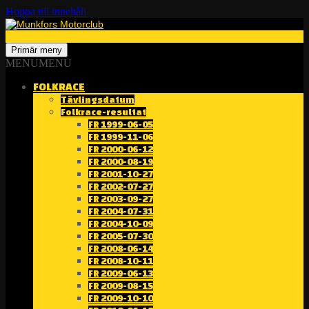
Hoppa till innehåll
Sök
Munkfors Motorclub
Primär meny
MENU
MENU
FOLKRACE
Tävlingsdatum
Folkrace-resultat
FR 1999-06-05
FR 1999-11-06
FR 2000-06-12
FR 2000-08-19
FR 2001-10-27
FR 2002-07-27
FR 2003-09-27
FR 2004-07-31
FR 2004-10-09
FR 2005-07-30
FR 2008-06-14
FR 2008-10-11
FR 2009-06-13
FR 2009-08-15
FR 2009-10-10