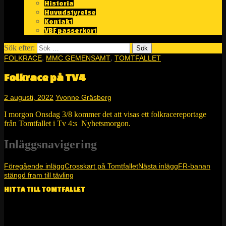
Historia
Huvudstyrelse
Kontakt
VBF passerkort
Sök efter:
,
,
FOLKRACE
MMC GEMENSAMT
TOMTFALLET
Folkrace på TV4
2 augusti, 2022
Yvonne Gräsberg
I morgon Onsdag 3/8 kommer det att visas ett folkracereportage
från Tomtfallet i Tv 4:s Nyhetsmorgon.
Inläggsnavigering
Föregående inlägg
Crosskart på Tomtfallet
Nästa inlägg
FR-banan
stängd fram till tävling
HITTA TILL TOMTFALLET