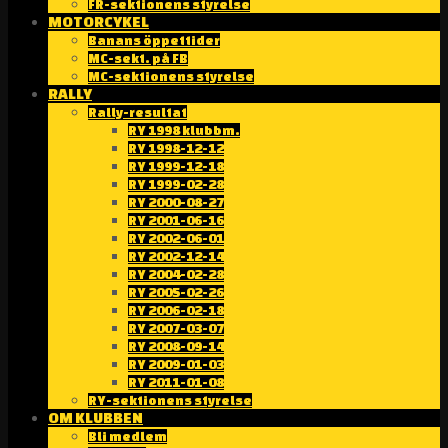
FR-sektionens styrelse
MOTORCYKEL
Banans öppettider
MC-sekt. på FB
MC-sektionens styrelse
RALLY
Rally-resultat
RY 1998 klubbm.
RY 1998-12-12
RY 1999-12-18
RY 1999-02-28
RY 2000-08-27
RY 2001-06-16
RY 2002-06-01
RY 2002-12-14
RY 2004-02-28
RY 2005-02-26
RY 2006-02-18
RY 2007-03-07
RY 2008-09-14
RY 2009-01-03
RY 2011-01-08
RY-sektionens styrelse
OM KLUBBEN
Bli medlem